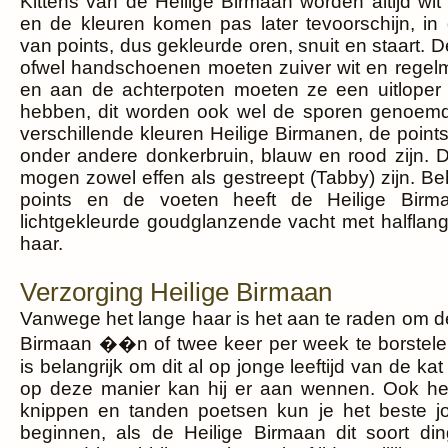
Kittens van de Heilige Birmaan worden altijd wi
en de kleuren komen pas later tevoorschijn, in
van points, dus gekleurde oren, snuit en staart. 
ofwel handschoenen moeten zuiver wit en regelma
en aan de achterpoten moeten ze een uitlope
hebben, dit worden ook wel de sporen genoemd.
verschillende kleuren Heilige Birmanen, de poin
onder andere donkerbruin, blauw en rood zijn. D
mogen zowel effen als gestreept (Tabby) zijn. B
points en de voeten heeft de Heilige Birm
lichtgekleurde goudglanzende vacht met halflang
haar.
Verzorging Heilige Birmaan
Vanwege het lange haar is het aan te raden om d
Birmaan ��n of twee keer per week te borstele
is belangrijk om dit al op jonge leeftijd van de kat
op deze manier kan hij er aan wennen. Ook he
knippen en tanden poetsen kun je het beste 
beginnen, als de Heilige Birmaan dit soort din